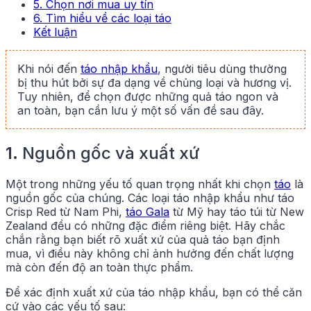
5. Chọn nơi mua uy tín
6. Tìm hiểu về các loại táo
Kết luận
Khi nói đến
táo nhập khẩu
, người tiêu dùng thường
bị thu hút bởi sự đa dạng về chủng loại và hương vị.
Tuy nhiên, để chọn được những quả táo ngon và
an toàn, bạn cần lưu ý một số vấn đề sau đây.
1.
Nguồn gốc và xuất xứ
Một trong những yếu tố quan trọng nhất khi chọn
táo
là
nguồn gốc của chúng. Các loại táo nhập khẩu như táo
Crisp Red từ Nam Phi,
táo Gala
từ Mỹ hay táo túi từ New
Zealand đều có những đặc điểm riêng biệt. Hãy chắc
chắn rằng bạn biết rõ xuất xứ của quả táo bạn định
mua, vì điều này không chỉ ảnh hưởng đến chất lượng
mà còn đến độ an toàn thực phẩm.
Để xác định xuất xứ của táo nhập khẩu, bạn có thể căn
cứ vào các yếu tố sau: