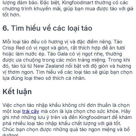
lượng đảm bảo. Đặc biệt, Kingfoodmart thường có các
chương trình khuyến mãi, giúp bạn mua được táo với giá
tốt hơn.
6.
Tìm hiểu về các loại táo
Mỗi loại táo đều có hương vị và đặc điểm riêng. Táo
Crisp Red có vị ngọt và giòn, rất thích hợp để ăn tươi
hoặc làm nước ép. Táo Gala có vị ngọt nhẹ, thường
được ưa chuộng trong các món tráng miệng. Trong khi
đó, táo túi từ New Zealand nổi bật với độ giòn và hương
vị thơm ngon. Tìm hiểu về các loại táo sẽ giúp bạn chọn
lựa đúng loại theo sở thích cá nhân.
Kết luận
Việc chọn táo nhập khẩu không chỉ đơn thuần là chọn
một loại
trái cây
mà còn là lựa chọn cho sức khỏe. Hãy
ghi nhớ những lưu ý trên và đến Kingfoodmart để khám
phá nhiều loại táo nhập khẩu chất lượng với giá tốt.
Chúc bạn chọn được những quả táo ngon miệng và bổ
dưỡng!