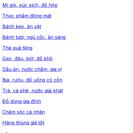
Mì gói, xúc xích, đồ hộp
Thực phẩm đông mát
Bánh kẹo, ăn vặt
Bánh tươi, ngũ cốc, ăn sáng
Thẻ quà tặng
Gạo, đậu, bột, đồ khô
Dầu ăn, nước chấm, gia vị
Bia, rượu, đồ uống có cồn
Trà, cà phê, nước giải khát
Đồ dùng gia đình
Chăm sóc cá nhân
Hàng thùng giá tốt