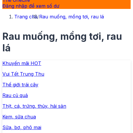
Thẻ OneLife
Đăng nhập để xem số dư
Trang chủ
/
Rau muống, mồng tơi, rau lá
Rau muống, mồng tơi, rau
lá
Khuyến mãi HOT
Vui Tết Trung Thu
Thế giới trái cây
Rau củ quả
Thịt, cá, trứng, thủy, hải sản
Kem, sữa chua
Sữa, bơ, phô mai