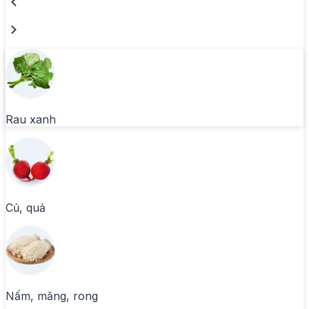
Rau xanh
Củ, quả
Nấm, măng, rong