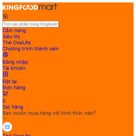
Cẩm nang
Siêu thị
Thẻ OneLife
Chương trình thành viên
Đăng nhập
Tài khoản
Đặt lại
Đơn hàng
0
Giỏ hàng
Bạn muốn mua hàng với hình thức nào?