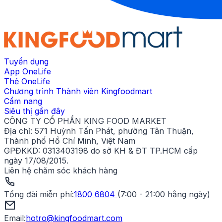
Tuyển dụng
App OneLife
Thẻ OneLife
Chương trình Thành viên Kingfoodmart
Cẩm nang
Siêu thị gần đây
CÔNG TY CỔ PHẦN KING FOOD MARKET
Địa chỉ:
571 Huỳnh Tấn Phát, phường Tân Thuận,
Thành phố Hồ Chí Minh, Việt Nam
GPĐKKD:
0313403198 do sở KH & ĐT TP.HCM cấp
ngày 17/08/2015.
Liên hệ chăm sóc khách hàng
Tổng đài miễn phí
:
1800 6804
(
7:00 - 21:00 hằng ngày
)
Email:
hotro@kingfoodmart.com