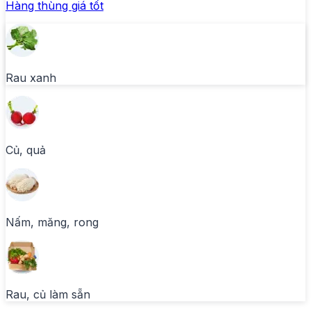
Hàng thùng giá tốt
Rau xanh
Củ, quả
Nấm, măng, rong
Rau, củ làm sẵn