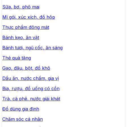
Sữa, bơ, phô mai
Mì gói, xúc xích, đồ hộp
Thực phẩm đông mát
Bánh kẹo, ăn vặt
Bánh tươi, ngũ cốc, ăn sáng
Thẻ quà tặng
Gạo, đậu, bột, đồ khô
Dầu ăn, nước chấm, gia vị
Bia, rượu, đồ uống có cồn
Trà, cà phê, nước giải khát
Đồ dùng gia đình
Chăm sóc cá nhân