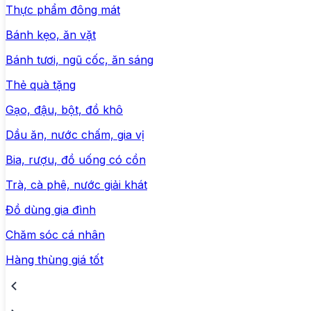
Thực phẩm đông mát
Bánh kẹo, ăn vặt
Bánh tươi, ngũ cốc, ăn sáng
Thẻ quà tặng
Gạo, đậu, bột, đồ khô
Dầu ăn, nước chấm, gia vị
Bia, rượu, đồ uống có cồn
Trà, cà phê, nước giải khát
Đồ dùng gia đình
Chăm sóc cá nhân
Hàng thùng giá tốt