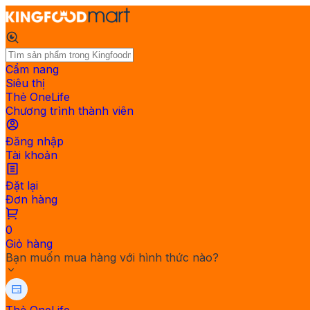
Cẩm nang
Siêu thị
Thẻ OneLife
Chương trình thành viên
Đăng nhập
Tài khoản
Đặt lại
Đơn hàng
0
Giỏ hàng
Bạn muốn mua hàng với hình thức nào?