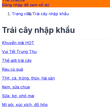
Thẻ OneLife
Đăng nhập để xem số dư
Trang chủ
/
Trái cây nhập khẩu
Trái cây nhập khẩu
Khuyến mãi HOT
Vui Tết Trung Thu
Thế giới trái cây
Rau củ quả
Thịt, cá, trứng, thủy, hải sản
Kem, sữa chua
Sữa, bơ, phô mai
Mì gói, xúc xích, đồ hộp