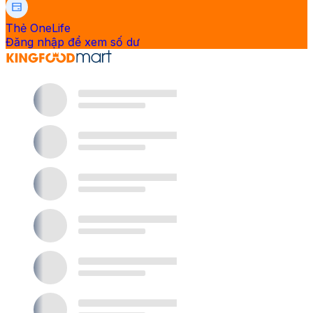
Thẻ OneLife
Đăng nhập để xem số dư