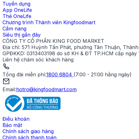
Tuyển dụng
App OneLife
Thẻ OneLife
Chương trình Thành viên Kingfoodmart
Cẩm nang
Siêu thị gần đây
CÔNG TY CỔ PHẦN KING FOOD MARKET
Địa chỉ:
571 Huỳnh Tấn Phát, phường Tân Thuận, Thành 
GPĐKKD:
0313403198 do sở KH & ĐT TP.HCM cấp ngày 1
Liên hệ chăm sóc khách hàng
Tổng đài miễn phí
:
1800 6804
(
7:00 - 21:00 hằng ngày
)
Email:
hotro@kingfoodmart.com
Điều khoản
Bảo mật
Chính sách giao hàng
Chính sách thanh toán