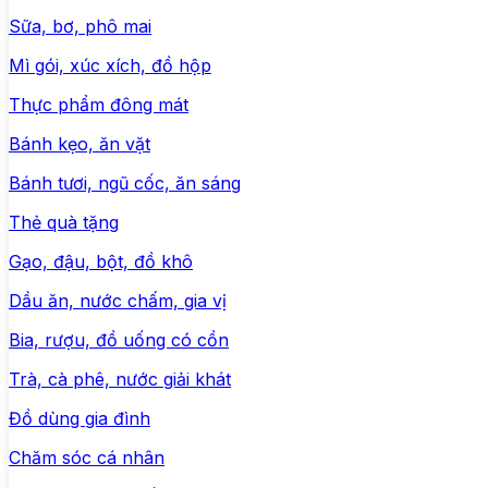
Sữa, bơ, phô mai
Mì gói, xúc xích, đồ hộp
Thực phẩm đông mát
Bánh kẹo, ăn vặt
Bánh tươi, ngũ cốc, ăn sáng
Thẻ quà tặng
Gạo, đậu, bột, đồ khô
Dầu ăn, nước chấm, gia vị
Bia, rượu, đồ uống có cồn
Trà, cà phê, nước giải khát
Đồ dùng gia đình
Chăm sóc cá nhân