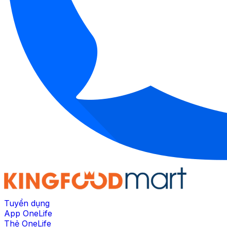
Tuyển dụng
App OneLife
Thẻ OneLife