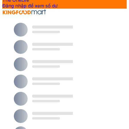
Thẻ OneLife
Đăng nhập để xem số dư