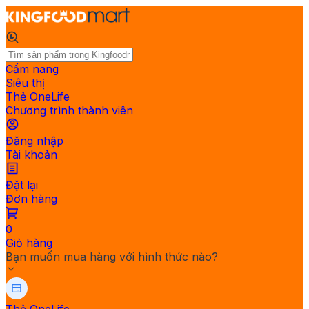
Cẩm nang
Siêu thị
Thẻ OneLife
Chương trình thành viên
Đăng nhập
Tài khoản
Đặt lại
Đơn hàng
0
Giỏ hàng
Bạn muốn mua hàng với hình thức nào?