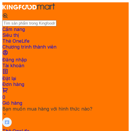
Cẩm nang
Siêu thị
Thẻ OneLife
Chương trình thành viên
Đăng nhập
Tài khoản
Đặt lại
Đơn hàng
0
Giỏ hàng
Bạn muốn mua hàng với hình thức nào?