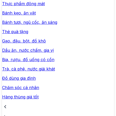
Thực phẩm đông mát
Bánh kẹo, ăn vặt
Bánh tươi, ngũ cốc, ăn sáng
Thẻ quà tặng
Gạo, đậu, bột, đồ khô
Dầu ăn, nước chấm, gia vị
Bia, rượu, đồ uống có cồn
Trà, cà phê, nước giải khát
Đồ dùng gia đình
Chăm sóc cá nhân
Hàng thùng giá tốt