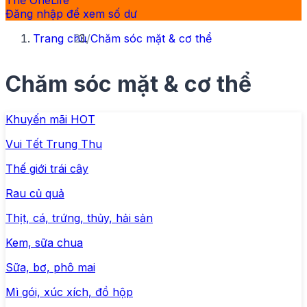
Thẻ OneLife
Đăng nhập để xem số dư
Trang chủ
/
Chăm sóc mặt & cơ thể
Chăm sóc mặt & cơ thể
Khuyến mãi HOT
Vui Tết Trung Thu
Thế giới trái cây
Rau củ quả
Thịt, cá, trứng, thủy, hải sản
Kem, sữa chua
Sữa, bơ, phô mai
Mì gói, xúc xích, đồ hộp