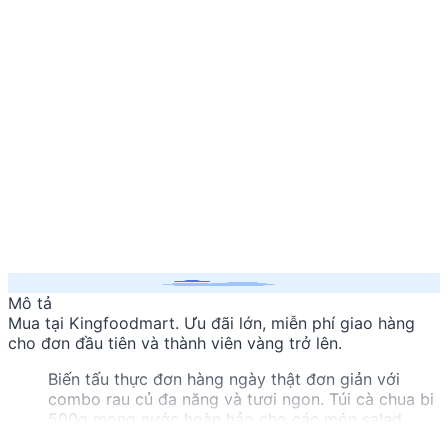
Mô tả
Mua
tại Kingfoodmart. Ưu đãi lớn, miễn phí giao hàng
cho đơn đầu tiên và thành viên vàng trở lên.
Biến tấu thực đơn hàng ngày thật đơn giản với
combo rau củ đa năng và tươi ngon. Túi cà chua bi
500g mọng nước hoàn hảo cho các món salad
hoặc sốt, quả bí đỏ non dẻo bùi lý tưởng để nấu