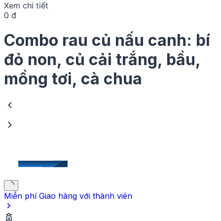
Xem chi tiết
canh, nấu chè, và quả bầu VietGAP thanh mát tuyệt
0 đ
vời cho món luộc hoặc canh tôm. Combo này cung
cấp đầy đủ vitamin và chất xơ, giúp bạn dễ dàng
chuẩn bị những món ăn đa dạng, bổ dưỡng và
Combo rau củ nấu canh: bí
ngon miệng cho cả gia đình thân yêu.
đỏ non, củ cải trắng, bầu,
mồng tơi, cà chua
Miễn phí Giao hàng
với thành viên