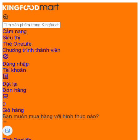
Cẩm nang
Siêu thị
Thẻ OneLife
Chương trình thành viên
Đăng nhập
Tài khoản
Đặt lại
Đơn hàng
0
Giỏ hàng
Bạn muốn mua hàng với hình thức nào?