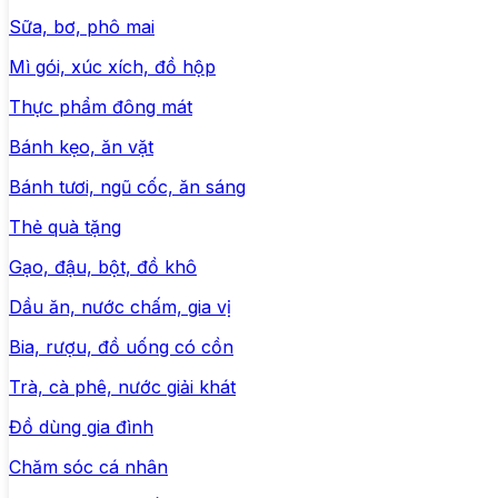
Sữa, bơ, phô mai
Mì gói, xúc xích, đồ hộp
Thực phẩm đông mát
Bánh kẹo, ăn vặt
Bánh tươi, ngũ cốc, ăn sáng
Thẻ quà tặng
Gạo, đậu, bột, đồ khô
Dầu ăn, nước chấm, gia vị
Bia, rượu, đồ uống có cồn
Trà, cà phê, nước giải khát
Đồ dùng gia đình
Chăm sóc cá nhân