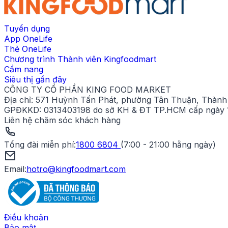
Tuyển dụng
App OneLife
Thẻ OneLife
Chương trình Thành viên Kingfoodmart
Cẩm nang
Siêu thị gần đây
CÔNG TY CỔ PHẦN KING FOOD MARKET
Địa chỉ:
571 Huỳnh Tấn Phát, phường Tân Thuận, Thành 
GPĐKKD:
0313403198 do sở KH & ĐT TP.HCM cấp ngày 1
Liên hệ chăm sóc khách hàng
Tổng đài miễn phí
:
1800 6804
(
7:00 - 21:00 hằng ngày
)
Email:
hotro@kingfoodmart.com
Điều khoản
Bảo mật