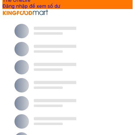
Thẻ OneLife
Đăng nhập để xem số dư