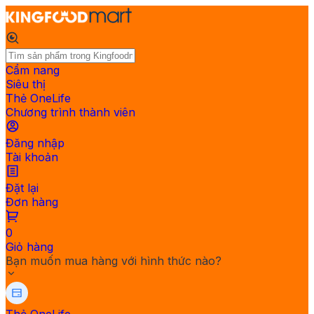
Cẩm nang
Siêu thị
Thẻ OneLife
Chương trình thành viên
Đăng nhập
Tài khoản
Đặt lại
Đơn hàng
0
Giỏ hàng
Bạn muốn mua hàng với hình thức nào?