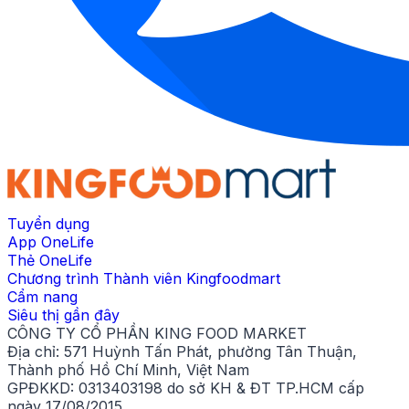
Tuyển dụng
App OneLife
Thẻ OneLife
Chương trình Thành viên Kingfoodmart
Cẩm nang
Siêu thị gần đây
CÔNG TY CỔ PHẦN KING FOOD MARKET
Địa chỉ:
571 Huỳnh Tấn Phát, phường Tân Thuận,
Thành phố Hồ Chí Minh, Việt Nam
GPĐKKD:
0313403198 do sở KH & ĐT TP.HCM cấp
ngày 17/08/2015.