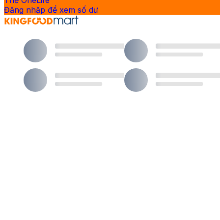
Thẻ OneLife
Đăng nhập để xem số dư