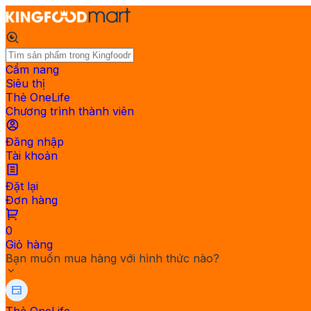
Cẩm nang
Siêu thị
Thẻ OneLife
Chương trình thành viên
Đăng nhập
Tài khoản
Đặt lại
Đơn hàng
0
Giỏ hàng
Bạn muốn mua hàng với hình thức nào?