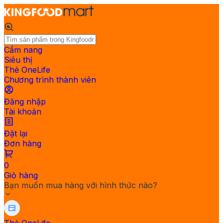
Cẩm nang
Siêu thị
Thẻ OneLife
Chương trình thành viên
Đăng nhập
Tài khoản
Đặt lại
Đơn hàng
0
Giỏ hàng
Bạn muốn mua hàng với hình thức nào?