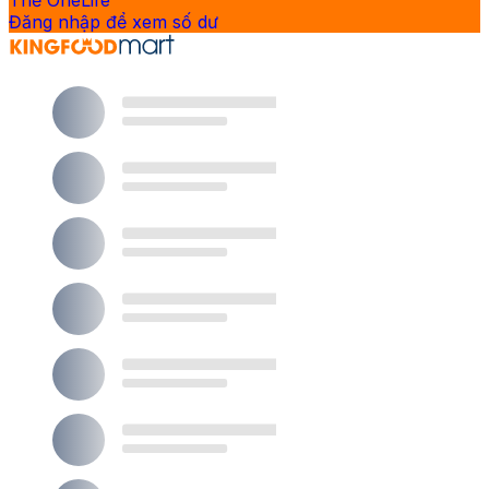
Thẻ OneLife
Đăng nhập để xem số dư