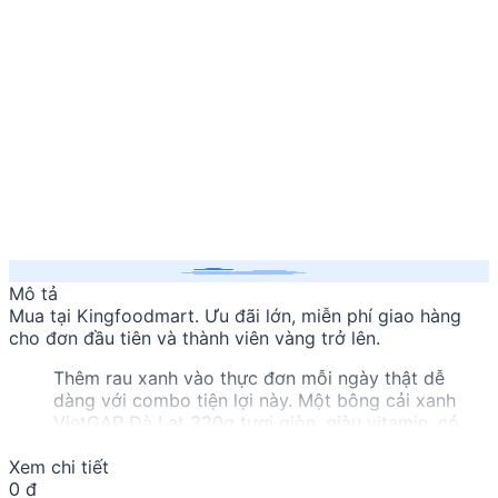
Mô tả
Mua
tại Kingfoodmart. Ưu đãi lớn, miễn phí giao hàng
cho đơn đầu tiên và thành viên vàng trở lên.
Thêm rau xanh vào thực đơn mỗi ngày thật dễ
dàng với combo tiện lợi này. Một bông cải xanh
VietGAP Đà Lạt 320g tươi giòn, giàu vitamin, có
thể luộc, xào hoặc nấu súp. Đi kèm là gói cải thìa
Xem chi tiết
VietGAP 300g ngọt mát, rất hợp để xào tỏi, xào
0 đ
nấm hoặc nhúng lẩu. Cả hai đều là những loại rau