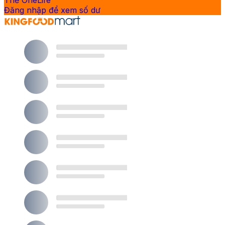
Thẻ OneLife
Đăng nhập để xem số dư