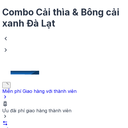
quen thuộc, dễ chế biến, giúp bạn nhanh chóng có
được những món ăn ngon và bổ dưỡng cho mâm
Combo Cải thìa & Bông cải
cơm gia đình.
xanh Đà Lạt
Miễn phí Giao hàng
với thành viên
Ưu đãi phí giao hàng thành viên