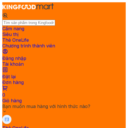
Cẩm nang
Siêu thị
Thẻ OneLife
Chương trình thành viên
Đăng nhập
Tài khoản
Đặt lại
Đơn hàng
0
Giỏ hàng
Bạn muốn mua hàng với hình thức nào?