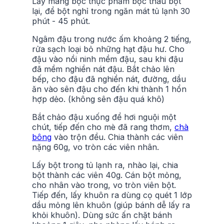
Lấy màng bọc thực phẩm bọc thau bột
lại, để bột nghỉ trong ngăn mát tủ lạnh 30
phút - 45 phút.
Ngâm đậu trong nước ấm khoảng 2 tiếng,
rửa sạch loại bỏ những hạt đậu hư. Cho
đậu vào nồi ninh mềm đậu, sau khi đậu
đã mềm nghiền nát đậu. Bắt chảo lên
bếp, cho đậu đã nghiền nát, đường, dầu
ăn vào sên đậu cho đến khi thành 1 hổn
hợp dẻo. (không sên đậu quá khô)
Bắt chảo đậu xuống để hơi nguội một
chút, tiếp đến cho mè đã rang thơm,
chà
bông
vào trộn đều. Chia thành các viên
nặng 60g, vo tròn các viên nhân.
Lấy bột trong tủ lạnh ra, nhào lại, chia
bột thành các viên 40g. Cán bột mỏng,
cho nhân vào trong, vo tròn viên bột.
Tiếp đến, lấy khuôn ra dùng cọ quét 1 lớp
dầu mỏng lên khuôn (giúp bánh dễ lấy ra
khỏi khuôn). Dùng sức ấn chặt bánh