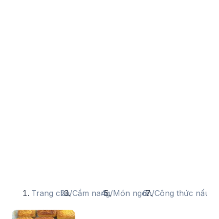
Trang chủ
/
Cẩm nang
/
Món ngon
/
Công thức nấu ă