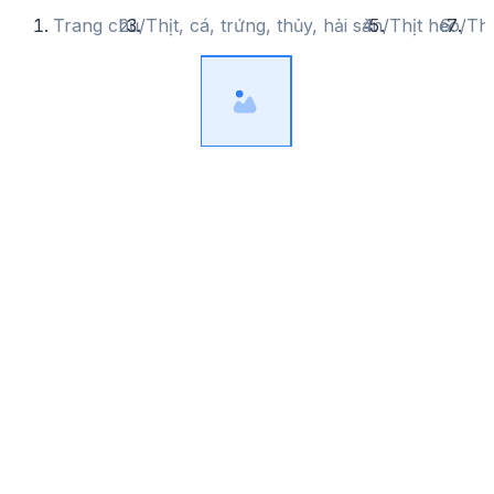
Trang chủ
/
Thịt, cá, trứng, thủy, hải sản
/
Thịt heo
/
Thị