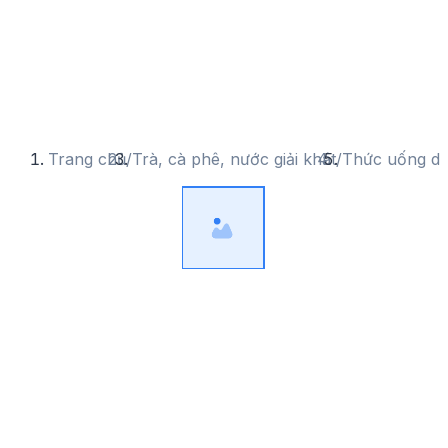
Trang chủ
/
Trà, cà phê, nước giải khát
/
Thức uống di