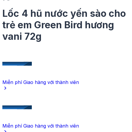
mang theo sử dụng bất kỳ đâu.
Nguồn gốc
Lốc 4 hũ nước yến sào cho
VIETNAM
Đơn vị
trẻ em Green Bird hương
LỐC
vani 72g
Khối lượng
4 hũ x 72g
Ngày hết hạn
18 tháng kể từ ngày sản xuất
Cách sử dụng
Uống trực tiếp, ngon hơn khi lạnh.
Miễn phí Giao hàng
với thành viên
Miễn phí Giao hàng
với thành viên