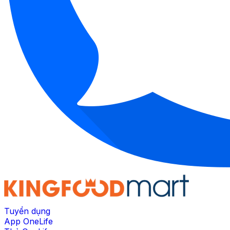
Tuyển dụng
App OneLife