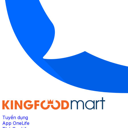
Tuyển dụng
App OneLife