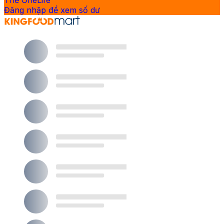
Thẻ OneLife
Đăng nhập để xem số dư