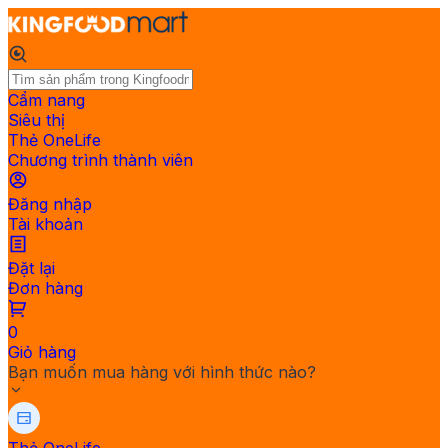
Cẩm nang
Siêu thị
Thẻ OneLife
Chương trình thành viên
Đăng nhập
Tài khoản
Đặt lại
Đơn hàng
0
Giỏ hàng
Bạn muốn mua hàng với hình thức nào?