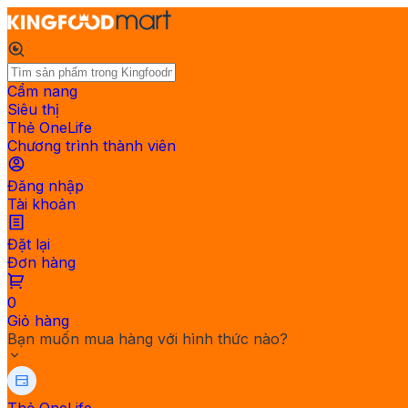
Cẩm nang
Siêu thị
Thẻ OneLife
Chương trình thành viên
Đăng nhập
Tài khoản
Đặt lại
Đơn hàng
0
Giỏ hàng
Bạn muốn mua hàng với hình thức nào?