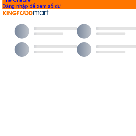
Thẻ OneLife
Đăng nhập để xem số dư