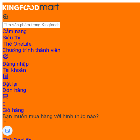
Cẩm nang
Siêu thị
Thẻ OneLife
Chương trình thành viên
Đăng nhập
Tài khoản
Đặt lại
Đơn hàng
0
Giỏ hàng
Bạn muốn mua hàng với hình thức nào?