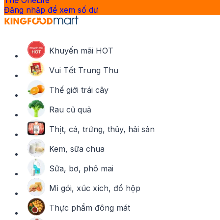
Thẻ OneLife
Đăng nhập để xem số dư
Khuyến mãi HOT
Vui Tết Trung Thu
Thế giới trái cây
Rau củ quả
Thịt, cá, trứng, thủy, hải sản
Kem, sữa chua
Sữa, bơ, phô mai
Mì gói, xúc xích, đồ hộp
Thực phẩm đông mát