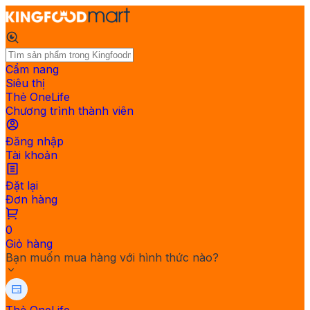
Cẩm nang
Siêu thị
Thẻ OneLife
Chương trình thành viên
Đăng nhập
Tài khoản
Đặt lại
Đơn hàng
0
Giỏ hàng
Bạn muốn mua hàng với hình thức nào?