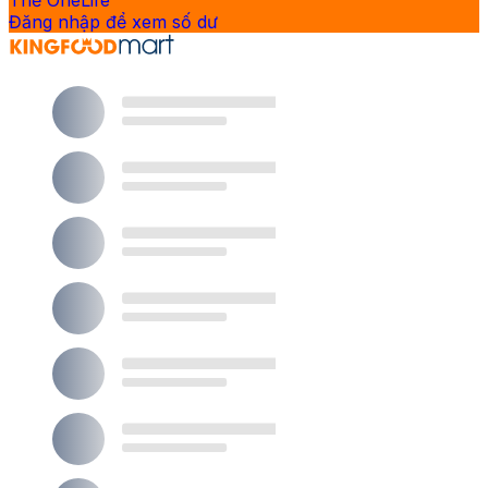
Thẻ OneLife
Đăng nhập để xem số dư