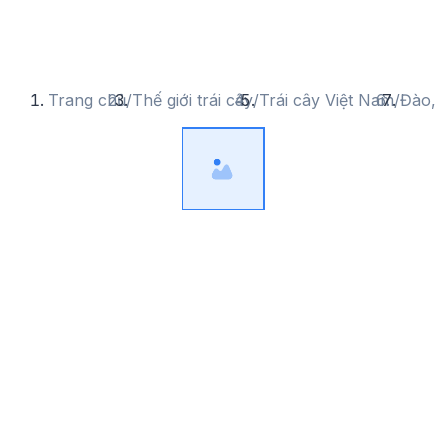
Trang chủ
/
Thế giới trái cây
/
Trái cây Việt Nam
/
Đào, 