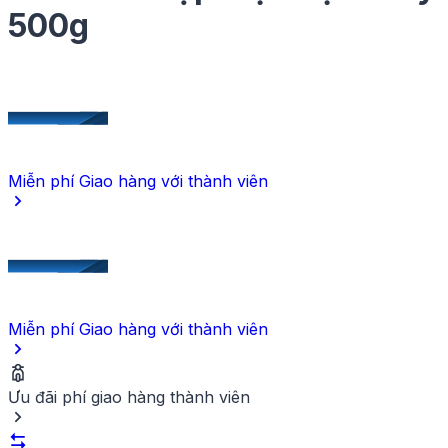
Đơn vị
500g
HỘP
Khối lượng
500g
Ngày hết hạn
5 ngày kể từ ngày sản xuất
Thành phần
100% mận tươi chọn lọc.
Cách sử dụng
Miễn phí Giao hàng
với thành viên
Ăn trực tiếp.
Miễn phí Giao hàng
với thành viên
Ưu đãi phí giao hàng thành viên