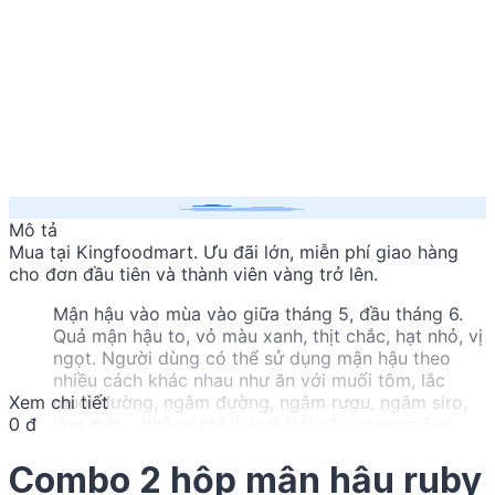
Mô tả
Mua
tại Kingfoodmart. Ưu đãi lớn, miễn phí giao hàng
cho đơn đầu tiên và thành viên vàng trở lên.
Mận hậu vào mùa vào giữa tháng 5, đầu tháng 6.
Quả mận hậu to, vỏ màu xanh, thịt chắc, hạt nhỏ, vị
ngọt. Người dùng có thể sử dụng mận hậu theo
nhiều cách khác nhau như ăn với muối tôm, lắc
Xem chi tiết
muối đường, ngâm đường, ngâm rượu, ngâm siro,
0 đ
làm mứt… Không chỉ là loại trái cây ngon miệng,
mận hậu cũng có nhiều lợi ích đối với sức khỏe.
Nguồn gốc
Combo 2 hộp mận hậu ruby
VIETNAM