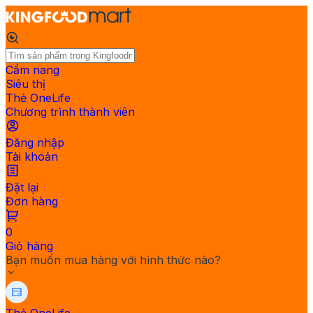
Cẩm nang
Siêu thị
Thẻ OneLife
Chương trình thành viên
Đăng nhập
Tài khoản
Đặt lại
Đơn hàng
0
Giỏ hàng
Bạn muốn mua hàng với hình thức nào?