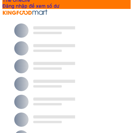
Thẻ OneLife
Đăng nhập để xem số dư