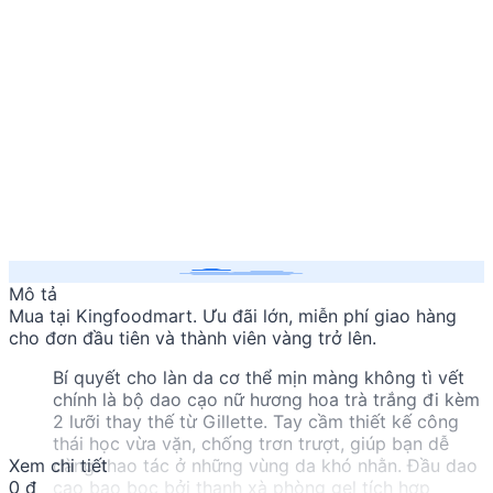
Mô tả
Mua
tại Kingfoodmart. Ưu đãi lớn, miễn phí giao hàng
cho đơn đầu tiên và thành viên vàng trở lên.
Bí quyết cho làn da cơ thể mịn màng không tì vết
chính là bộ dao cạo nữ hương hoa trà trắng đi kèm
2 lưỡi thay thế từ Gillette. Tay cầm thiết kế công
thái học vừa vặn, chống trơn trượt, giúp bạn dễ
Xem chi tiết
dàng thao tác ở những vùng da khó nhằn. Đầu dao
0 đ
cạo bao bọc bởi thanh xà phòng gel tích hợp