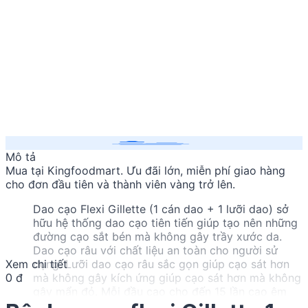
Mô tả
Mua
tại Kingfoodmart. Ưu đãi lớn, miễn phí giao hàng
cho đơn đầu tiên và thành viên vàng trở lên.
Dao cạo Flexi Gillette (1 cán dao + 1 lưỡi dao) sở
hữu hệ thống dao cạo tiên tiến giúp tạo nên những
đường cạo sắt bén mà không gây trầy xước da.
Dao cạo râu với chất liệu an toàn cho người sử
Xem chi tiết
dụng. Lưỡi dao cạo râu sắc gọn giúp cạo sát hơn
0 đ
mà không gây kích ứng giúp cạo sát hơn mà không
gây mẩn đỏ. Mỗi đầu cạo cho đến 15 lần cạo êm
mượt.