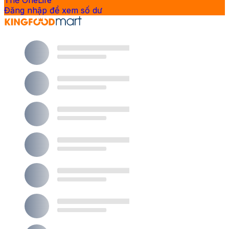
Thẻ OneLife
Đăng nhập để xem số dư