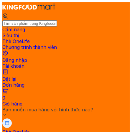
Cẩm nang
Siêu thị
Thẻ OneLife
Chương trình thành viên
Đăng nhập
Tài khoản
Đặt lại
Đơn hàng
0
Giỏ hàng
Bạn muốn mua hàng với hình thức nào?