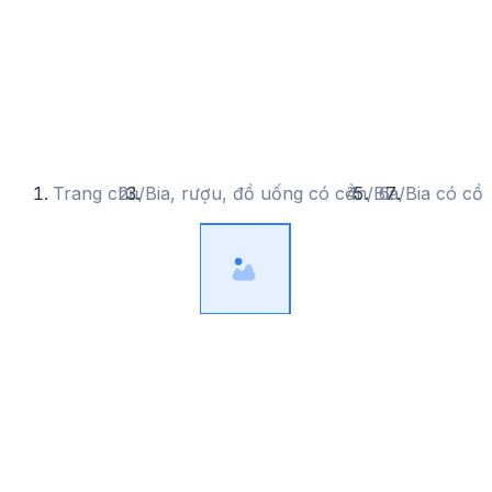
Trang chủ
/
Bia, rượu, đồ uống có cồn
/
Bia
/
Bia có cồ