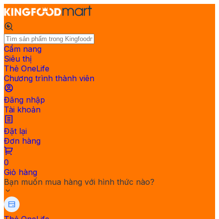
Cẩm nang
Siêu thị
Thẻ OneLife
Chương trình thành viên
Đăng nhập
Tài khoản
Đặt lại
Đơn hàng
0
Giỏ hàng
Bạn muốn mua hàng với hình thức nào?