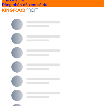
Thẻ OneLife
Đăng nhập để xem số dư