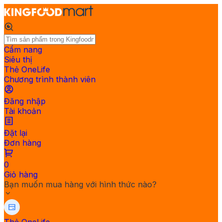
Cẩm nang
Siêu thị
Thẻ OneLife
Chương trình thành viên
Đăng nhập
Tài khoản
Đặt lại
Đơn hàng
0
Giỏ hàng
Bạn muốn mua hàng với hình thức nào?