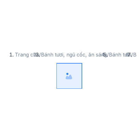
Trang chủ
/
Bánh tươi, ngũ cốc, ăn sáng
/
Bánh tươi
/
Bá