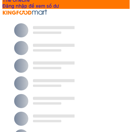
Thẻ OneLife
Đăng nhập để xem số dư